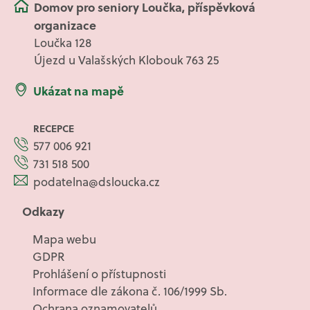
Domov pro seniory Loučka, příspěvková
organizace
Loučka 128
Újezd u Valašských Klobouk 763 25
Ukázat na mapě
RECEPCE
577 006 921
731 518 500
podatelna@dsloucka.cz
Odkazy
Mapa webu
GDPR
Prohlášení o přístupnosti
Informace dle zákona č. 106/1999 Sb.
Ochrana oznamovatelů