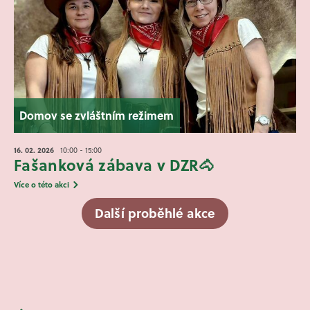
Domov se zvláštním režimem
16. 02.
2026
10:00 - 15:00
Fašanková zábava v DZR🐴
Více o této akci
Další proběhlé akce