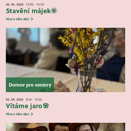
05. 05.
2026
13:00 - 14:30
Stavění májek🌞
Více o této akci
Domov pro seniory
02. 04.
2026
8:55 - 14:56
Vítáme jaro🌸
Více o této akci