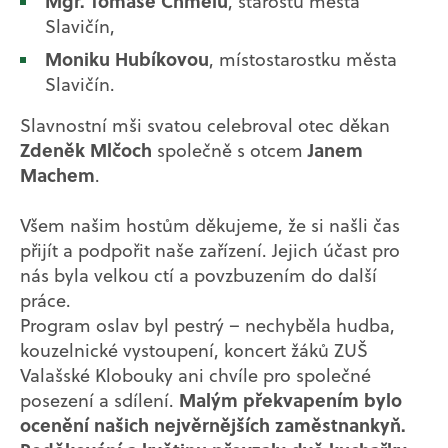
Mgr. Tomáše Chmelu
, starostu města
Slavičín,
Moniku Hubíkovou
, místostarostku města
Slavičín.
Slavnostní mši svatou celebroval otec děkan
Zdeněk Mlčoch
Janem
společně s otcem
Machem
.
Všem našim hostům děkujeme, že si našli čas
přijít a podpořit naše zařízení. Jejich účast pro
nás byla velkou ctí a povzbuzením do další
práce.
Program oslav byl pestrý – nechyběla hudba,
kouzelnické vystoupení, koncert žáků ZUŠ
Valašské Klobouky ani chvíle pro společné
Malým překvapením bylo
posezení a sdílení.
ocenění našich nejvěrnějších zaměstnankyň.