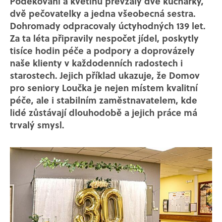
Poděkování a květinu převzaly dvě kuchařky,
dvě pečovatelky a jedna všeobecná sestra.
Dohromady odpracovaly úctyhodných 139 let.
Za ta léta připravily nespočet jídel, poskytly
tisíce hodin péče a podpory a doprovázely
naše klienty v každodenních radostech i
starostech. Jejich příklad ukazuje, že Domov
pro seniory Loučka je nejen místem kvalitní
péče, ale i stabilním zaměstnavatelem, kde
lidé zůstávají dlouhodobě a jejich práce má
trvalý smysl.