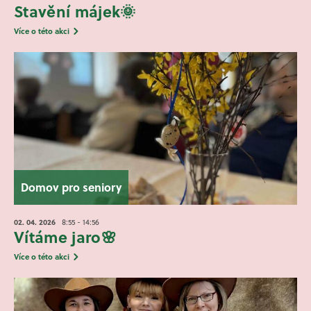
Stavění májek🌞
Více o této akci
Domov pro seniory
02. 04.
2026
8:55 - 14:56
Vítáme jaro🌸
Více o této akci