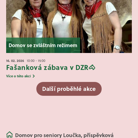
Domov se zvláštním režimem
16. 02.
2026
10:00 - 15:00
Fašanková zábava v DZR🐴
Více o této akci
Další proběhlé akce
Domov pro seniory Loučka, příspěvková